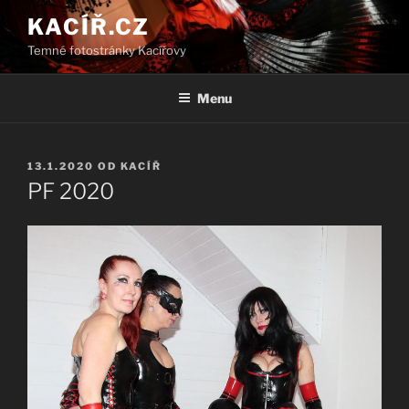
Přejít
KACÍŘ.CZ
k
Temné fotostránky Kacířovy
obsahu
webu
Menu
PUBLIKOVÁNO
13.1.2020
OD
KACÍŘ
PF 2020