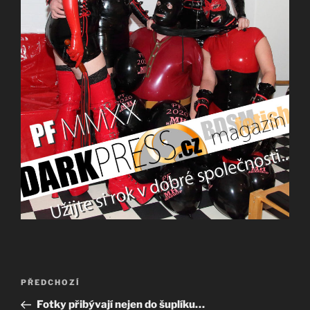
Navigace
Předchozí
PŘEDCHOZÍ
pro
příspěvek
Fotky přibývají nejen do šuplíku…