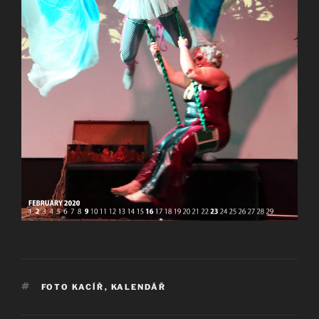
ŠTÍTKY
FOTO KACÍŘ
,
KALENDÁŘ