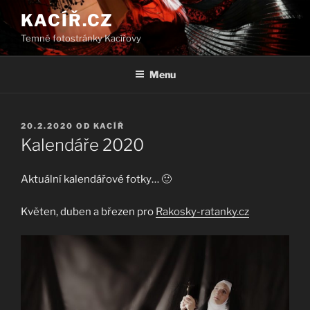
Přejít
KACÍŘ.CZ
k
Temné fotostránky Kacířovy
obsahu
webu
Menu
PUBLIKOVÁNO
20.2.2020
OD
KACÍŘ
Kalendáře 2020
Aktuální kalendářové fotky… 🙂
Květen, duben a březen pro
Rakosky-ratanky.cz