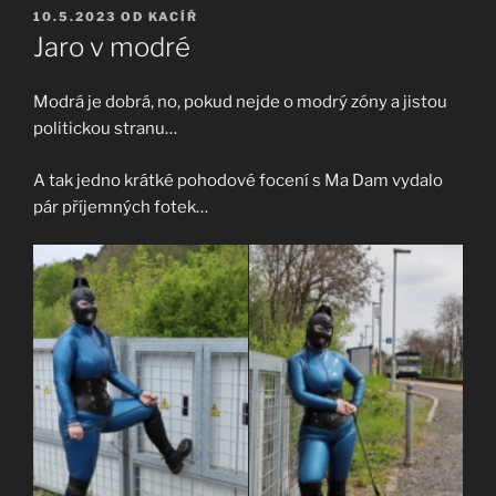
PUBLIKOVÁNO
10.5.2023
OD
KACÍŘ
Jaro v modré
Modrá je dobrá, no, pokud nejde o modrý zóny a jistou
politickou stranu…
A tak jedno krátké pohodové focení s Ma Dam vydalo
pár příjemných fotek…