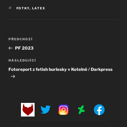
ŠTÍTKY
FOTKY
,
LATEX
Navigace
Předchozí
PŘEDCHOZÍ
pro
příspěvek
PF 2023
příspěvek
Následující
NÁSLEDUJÍCÍ
příspěvek
Fotoreport z fetish burlesky v Kotelně / Darkpress