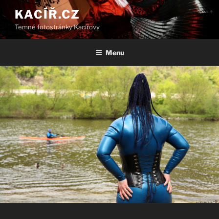
Přejít
KACÍŘ.CZ
k
Temné fotostránky Kacířovy
obsahu
webu
Menu