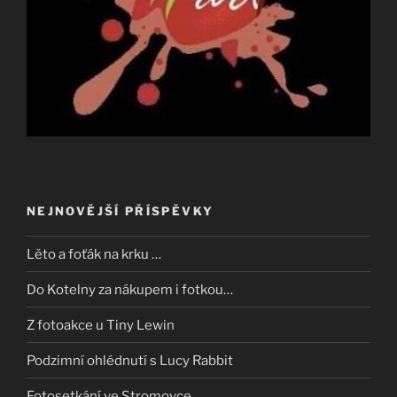
NEJNOVĚJŠÍ PŘÍSPĚVKY
Lěto a foťák na krku …
Do Kotelny za nákupem i fotkou…
Z fotoakce u Tiny Lewin
Podzimní ohlédnutí s Lucy Rabbit
Fotosetkání ve Stromovce