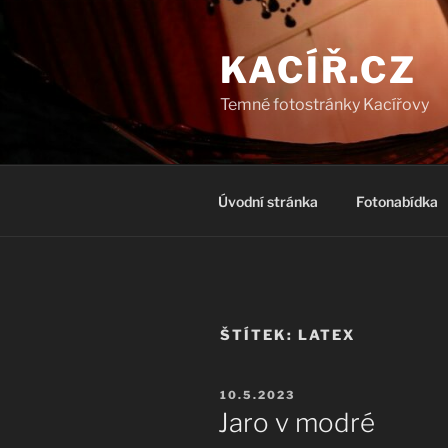
Přejít
k
KACÍŘ.CZ
obsahu
webu
Temné fotostránky Kacířovy
Úvodní stránka
Fotonabídka
ŠTÍTEK:
LATEX
PUBLIKOVÁNO
10.5.2023
Jaro v modré