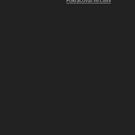
„Jaro
Pokračovat ve čtení
v
modré“