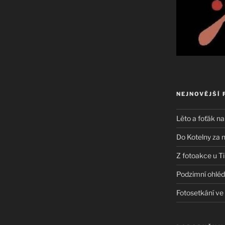
NEJNOVĚJŠÍ 
Lěto a foťák na
Do Kotelny za 
Z fotoakce u T
Podzimní ohléd
Fotosetkání v