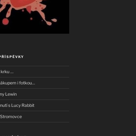
PŘÍSPĚVKY
 krku …
nákupem i fotkou…
iny Lewin
nutí s Lucy Rabbit
e Stromovce