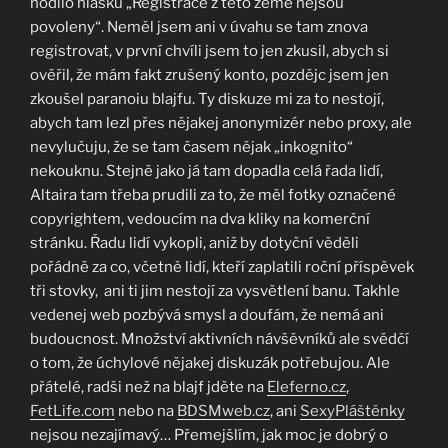
hodilo hlášku „Registrace z této země nejsou
povoleny“. Neměl jsem ani v úvahu se tam znova
registrovat, v první chvíli jsem to jen zkusil, abych si
ověřil, že mám fakt zrušený konto, pozdějc jsem jen
zkoušel paranoiu blajfu. Ty diskuze mi za to nestojí,
abych tam lezl přes nějakej anonymizér nebo proxy, ale
nevylučuju, že se tam časem nějak „inkognito“
nekouknu. Stejně jako já tam dopadla celá řada lidí,
Altaira tam třeba prudili za to, že měl fotky označené
copyrightem, vedoucím na dva kliky na komerční
stránku. Řadu lidí vykopli, aniž by dotyční věděli
pořádně za co, včetně lidí, kteří zaplatili roční příspěvek
tři stovky, ani ti jim nestojí za vysvětlení banu. Takhle
vedenej web pozbývá smysl a doufám, že nemá ani
budoucnost. Množství aktivních návšěvníků ale svědčí
o tom, že úchylové nějakej diskuzák potřebujou. Ale
přátelé, radši než na blajf jděte na
Eleferno.cz
,
FetLife.com
nebo na
BDSMweb.cz
, ani
SexyPláštěnky
nejsou nezajímavý… Přemejšlím, jak moc je dobrý o