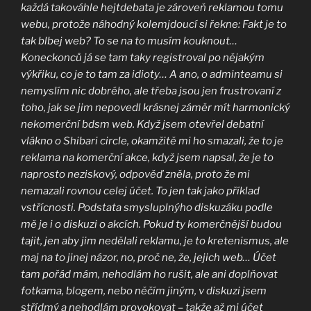
každá takováhle hejtdebata je zároveň reklamou tomu
webu, protože náhodný kolemjdoucí si řekne: Fakt je to
tak blbej web? To se na to musím kouknout…
Koneckonců já se tam taky registroval po nějakým
výkřiku, co je to tam za idioty…
A ano, o adminteamu si
nemyslím nic dobrého, ale třeba jsou jen frustrovaní z
toho, jak se jim nepovedl krásnej záměr mít harmonický
nekomerční bdsm web.
Když jsem otevřel debatní
vlákno o Shibari circle, okamžitě mi ho smazali, že to je
reklama na komerční akce, když jsem napsal, že je to
naprosto neziskový, odpověď zněla, proto že mi
nemazali rovnou celej účet. To jen tak jako příklad
vstřícnosti. Podstata smysluplnýho diskuzáku podle
mě je i o diskuzi o akcích. Pokud ty komerčnější budou
tajit, jen aby jim nedělali reklamu, je to kretenismus, ale
maj na to jinej názor, no, proč ne, že, jejich web…
Účet
tam pořád mám, nehodlám ho rušit, ale ani doplňovat
fotkama, blogem, nebo něčím jiným, v diskuzi jsem
střídmý a nehodlám provokovat – takže až mi účet