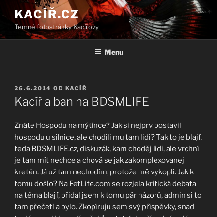
Přejít
KACÍŘ.CZ
k
Temné fotostránky Kacířovy
obsahu
webu
Menu
PUBLIKOVÁNO
26.6.2014
OD
KACÍŘ
Kacíř a ban na BDSMLIFE
Znáte Hospodu na mýtince? Jak si nejprv postavil
hospodu u silnice, ale chodili mu tam lidi? Tak to je blajf,
teda BDSMLIFE.cz, diskuzák, kam choděj lidi, ale vrchní
je tam mít nechce a chová se jak zakomplexovanej
kretén. Já už tam nechodím, protože mě vykopli. Jak k
tomu došlo?
Na FetLife.com se rozjela kritická debata
na téma blajf, přidal jsem k tomu pár názorů, admin si to
tam přečetl a bylo. Zkopíruju sem svý příspěvky, snad