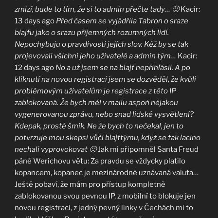
zmizí, bude to tím, že si to admin přečte tady… 🙂
Kacir:
13 days ago
Před časem se vyjádřila Tabron o sraze
blajfu jako o srazu příjemných rozumných lidí.
Nepochybuju o pravdivosti jejích slov. Kéž by se tak
projevovali všichni jeho uživatelé a admin tým…
Kacir:
12 days ago
No a už jsem se na blajf nepřihlásil. A po
kliknutí na novou registraci jsem se dozvěděl, že kvůli
problémovým uživatelům je registrace z této IP
zablokovaná. Že bych měl v mailu aspoň nějakou
vygenerovanou zprávu, nebo snad lidské vysvětlení?
Kdepak, prostě šmik. Ne že bych to nečekal, jen to
potvrzuje mou skepsi vůči blajftýmu, když se tak lacino
nechali vyprovokovat 🙂
Jak mi připomněl Santa Freud
páně Werichovu větu: Za pravdu se vždycky platilo
kopancem, kopanec je mezinárodně uznávaná valuta…
Ještě pobaví, že mám pro přístup kompletně
zablokovanou svou pevnou IP, z mobilní to blokuje jen
novou registraci, z jedný pevný linky v Čechách mi to