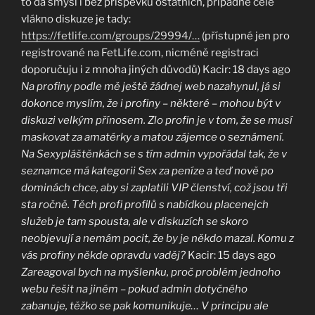
to dá smysl i bez příspěvků ostatních, případně celé
vlákno diskuze je tady:
https://fetlife.com/groups/29994/…
(přístupné jen pro
registrované na FetLife.com, nicméně registraci
doporučuju i z mnoha jiných důvodů) Kacir: 18 days ago
Na profiny podle mě ještě žádnej web nazahynul, já si
dokonce myslím, že i profiny – některé – mohou být v
diskuzi velkým přínosem. Zlo profin je v tom, že se musí
maskovat za amatérky a matou zájemce o seznámení.
Na Sexypláštěnkách se s tím admin vypořádal tak, že v
seznamce má kategorii Sex za peníze a teď nově po
dominách chce, aby si zaplatili VIP členství, což jsou tři
sta ročně. Těch profi profilů s nabídkou placenejch
služeb je tam spousta, ale v diskuzích se skoro
neobjevují a nemám pocit, že by je někdo mazal.
Komu z
vás profiny někde opravdu vaděj?
Kacir: 15 days ago
Zareagoval bych na myšlenku, proč problém jednoho
webu řešit na jiném – pokud admin dotyčného
zabanuje, těžko se pak komunikuje…
V principu ale