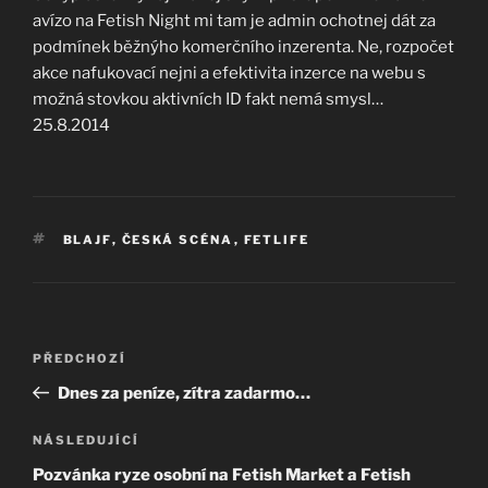
avízo na Fetish Night mi tam je admin ochotnej dát za
podmínek běžnýho komerčního inzerenta. Ne, rozpočet
akce nafukovací nejni a efektivita inzerce na webu s
možná stovkou aktivních ID fakt nemá smysl…
25.8.2014
ŠTÍTKY
BLAJF
,
ČESKÁ SCÉNA
,
FETLIFE
Navigace
Předchozí
PŘEDCHOZÍ
pro
příspěvek
Dnes za peníze, zítra zadarmo…
příspěvek
Následující
NÁSLEDUJÍCÍ
příspěvek
Pozvánka ryze osobní na Fetish Market a Fetish