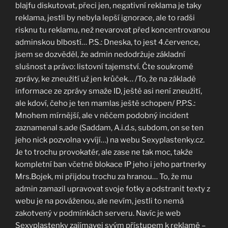
blajfu diskutovat, přeci jen, negativní reklama je taky
reklama, jestli by nebyla lepší ignorace, ale to radši
risknu tu reklamu, než nevarovat před koncentrovanou
adminskou blbostí… P.S.: Dneska, to jest 4.července,
jsem se dozvěděl, že admin nedodržuje základní
slušnost a právo: listovní tajemství. Čte soukromé
zprávy, ke zneužití už jen krůček… /To, že na základě
informace ze zprávy smaže ID, ještě asi není zneužití,
ale kdoví, čeho je ten mamlas ještě schopen/ P.P.S.:
Mnohem mírnější, ale v něčem podobný incident
zaznamenal s.ade (Saddam, A.i.d.s, subdom, on se ten
jeho nick pozvolna vyvíjí…) na webu Sexyplastenky.cz.
Je to trochu provokatér, ale zase ne tak moc, takže
kompletní ban včetně blokace IP jeho i jeho partnerky
Mrs.Bojek, mi přijdou trochu za hranou… To, že mu
admin zamazil upravovat svoje fotky a odstranit texty z
webu je na pováženou, ale nevím, jestli to nemá
zakotvený v podmínkách serveru. Navíc je web
Sexyplastenky zajímavej svým přístupem k reklamě –