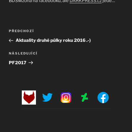
BDSMzona na facebooku, ale
DARKPRESS.cz
jede…
Navigace
Předchozí
PŘEDCHOZÍ
pro
příspěvek
Aktuality druhé půlky roku 2016 .-)
příspěvek
Následující
NÁSLEDUJÍCÍ
příspěvek
PF2017