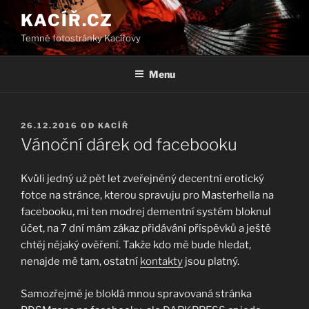
Přejít
KACÍŘ.CZ
k
Temné fotostránky Kacířovy
obsahu
webu
Menu
PUBLIKOVÁNO
26.12.2016
OD
KACÍŘ
Vánoční dárek od facebooku
Kvůli jedný už pět let zveřejněný decentní erotický
fotce na stránce, kterou spravuju pro Masterhella na
facebooku, mi ten modrej dementní systém bloknul
účet, na 7 dní mám zákaz přidávání příspěvků a ještě
chtěj nějaký ověření. Takže kdo mě bude hledat,
nenajde mě tam, ostatní
kontakty
jsou platný.
Samozřejmě je bloklá mnou spravovaná stránka