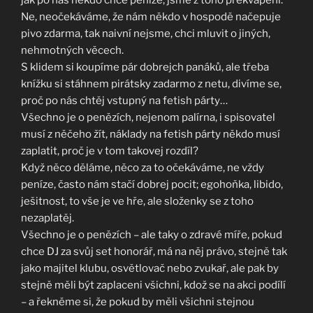
jak po nás někdo chce peníze, jsme z toho překvapeni.
Ne, neočekáváme, že nám někdo v hospodě načepuje
pivo zdarma, tak naivní nejsme, chci mluvit o jiných,
nehmotných věcech.
S klidem si koupíme pár dobrejch panáků, ale třeba
knížku si stáhnem pirátsky zadarmo z netu, divíme se,
proč po nás chtěj vstupný na fetish párty…
Všechno je o penězích, nejenom palírna, i spisovatel
musí z něčeho žít, náklady na fetish párty někdo musí
zaplatit, proč je v tom takovej rozdíl?
Když něco děláme, něco za to očekáváme, ne vždy
peníze, často nám stačí dobrej pocit; egohoňka, libido,
ješitnost, to vše je ve hře, ale složenky se z toho
nezaplatěj.
Všechno je o penězích – ale taky o zdravé míře, pokud
chce DJ za svůj set honorář, má na něj právo, stejně tak
jako majitel klubu, osvětlovač nebo zvukař, ale pak by
stejně měli být zaplaceni všichni, kdož se na akci podílí
– a řekněme si, že pokud by měli všichni stejnou