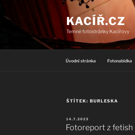
Přejít
k
KACÍŘ.CZ
obsahu
webu
Temné fotostránky Kacířovy
Úvodní stránka
Fotonabídka
ŠTÍTEK:
BURLESKA
PUBLIKOVÁNO
14.7.2023
Fotoreport z fetish