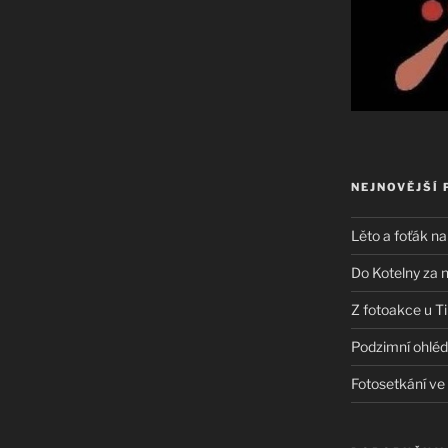
“
NEJNOVĚJŠÍ 
Lěto a foťák na
Do Kotelny za 
Z fotoakce u T
Podzimní ohléd
Fotosetkání v