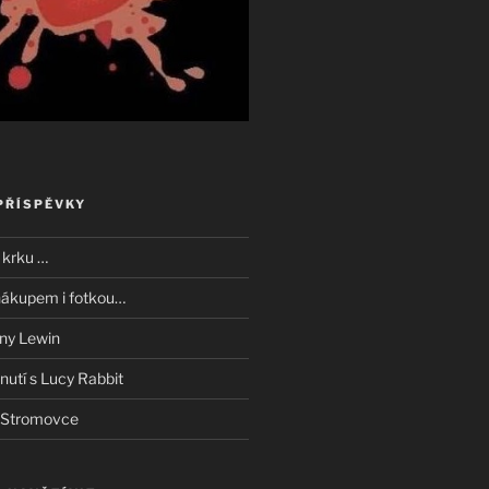
PŘÍSPĚVKY
 krku …
nákupem i fotkou…
iny Lewin
nutí s Lucy Rabbit
e Stromovce