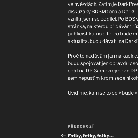
ve hvězdách.
Zatím je DarkPre
diskuzáky BDSMzona a DarkClub
vznik) jsem se podílel. Po B
stránka, na kterou přidávám růz
publicistiku, no a to, co bude m
aktualita, budu dávat i na Dark
Proč to nedávám jen na kacir.c
budu spojovat jen opravdu osob
cpát na DP. Samozřejmě že DP j
sem nepustím krom sebe nikoh
Uvidíme, kam se to celý bude v
Navigace
Předchozí
PŘEDCHOZÍ
pro
příspěvek
Fotky, fotky, fotky…