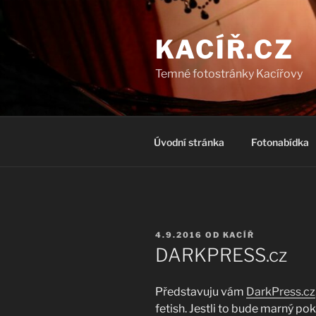
Přejít
k
KACÍŘ.CZ
obsahu
webu
Temné fotostránky Kacířovy
Úvodní stránka
Fotonabídka
PUBLIKOVÁNO
4.9.2016
OD
KACÍŘ
DARKPRESS.cz
Představuju vám
DarkPress.cz
fetish. Jestli to bude marný po