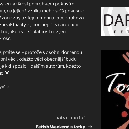
ss jen jakýmsi pohrobkem pokusů o
, na jejichž vzniku (nebo spíš pokusu o
DSMzoně zbyla stejnojmenná facebooková
né aktuality a jinou nepříliš náročnou
ít nějakou větší platnost než jen
Press.
z, ptáte se – protože s osobní doménou
ní věci, kdežto věci obecnější budu
e k dispozici i dalším autorům, kdežto
o 🙂
yvíjet…
NÁSLEDUJÍCÍ
Následující
příspěvek
Fetish Weekend a fotky