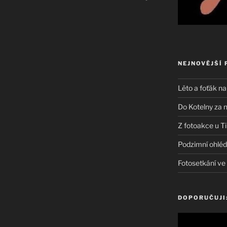
NEJNOVĚJŠÍ 
Lěto a foťák na
Do Kotelny za 
Z fotoakce u T
Podzimní ohléd
Fotosetkání v
DOPORUČUJI: