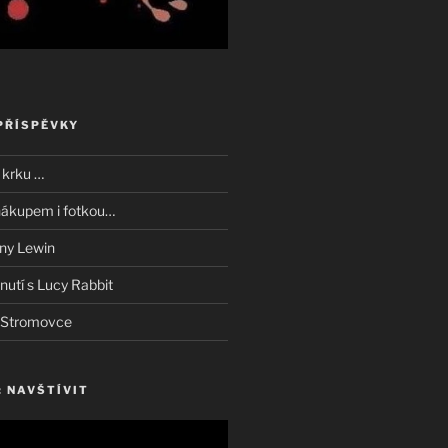
PŘÍSPĚVKY
 krku …
nákupem i fotkou…
iny Lewin
nutí s Lucy Rabbit
e Stromovce
 NAVŠTÍVIT